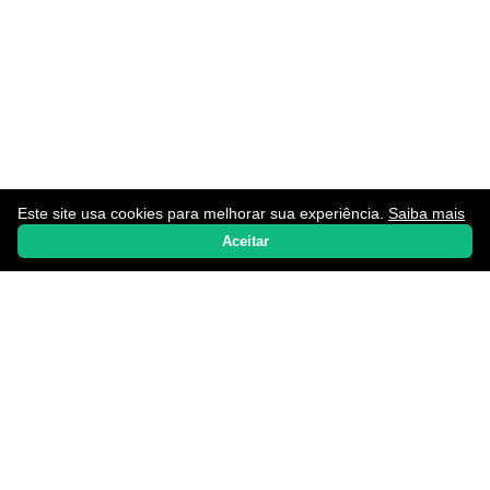
Este site usa cookies para melhorar sua experiência.
Saiba mais
Home
Notícias
Promoções
Aplicativos
WhatsApp
Aceitar