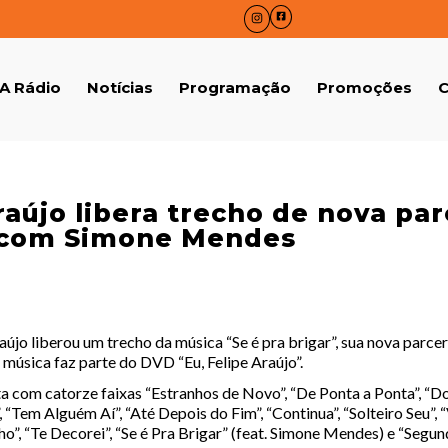
A Rádio
Notícias
Programação
Promoções
C
raújo libera trecho de nova par
 com Simone Mendes
aújo liberou um trecho da música “Se é pra brigar”, sua nova parce
música faz parte do DVD “Eu, Felipe Araújo”.
ta com catorze faixas “Estranhos de Novo”, “De Ponta a Ponta”, “
, “Tem Alguém Aí”, “Até Depois do Fim”, “Continua”, “Solteiro Seu”, 
ho”, “Te Decorei”, “Se é Pra Brigar” (feat. Simone Mendes) e “Segu