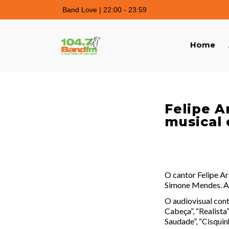
Band Love | 22:00 - 23:59
Home
Felipe A
musical
O cantor Felipe Ar
Simone Mendes. A 
O audiovisual con
Cabeça”, “Realista”
Saudade”, “Cisquin