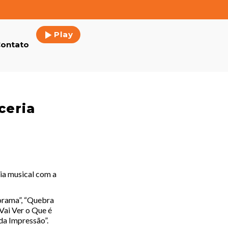
Play
ontato
ceria
ria musical com a
Dorama”, “Quebra
“Vai Ver o Que é
nda Impressão”.