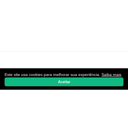
Este site usa cookies para melhorar sua experiência.
Saiba mais
Home
Notícias
Promoções
Aplicativos
WhatsApp
Aceitar